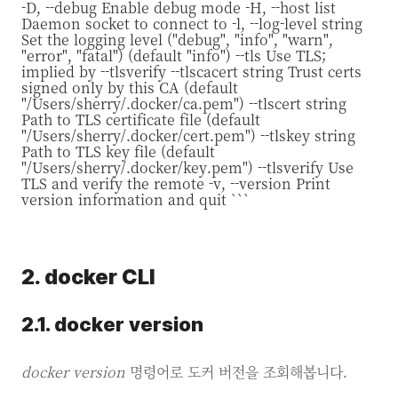
-D, --debug Enable debug mode -H, --host list
Daemon socket to connect to -l, --log-level string
Set the logging level ("debug", "info", "warn",
"error", "fatal") (default "info") --tls Use TLS;
implied by --tlsverify --tlscacert string Trust certs
signed only by this CA (default
"/Users/sherry/.docker/ca.pem") --tlscert string
Path to TLS certificate file (default
"/Users/sherry/.docker/cert.pem") --tlskey string
Path to TLS key file (default
"/Users/sherry/.docker/key.pem") --tlsverify Use
TLS and verify the remote -v, --version Print
version information and quit ```
2. docker CLI
2.1. docker version
docker version
명령어로 도커 버전을 조회해봅니다.