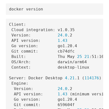
Client:

 Cloud integration: v1.0.35

 Version:           
24.0
.2

 API version:       
1.43
 Go version:        go1.20.4

 Git commit:        cb74dfc

 Built:             Thu May 
25
21
:51:16 
2
 OS/Arch:           darwin/arm64

 Context:           desktop-linux

Server: Docker Desktop 
4.21
.1 
(
114176
)
 Engine:

  Version:          
24.0
.2

  API version:      
1.43
(
minimum version
  Go version:       go1.20.4

  Git commit:       659604f
