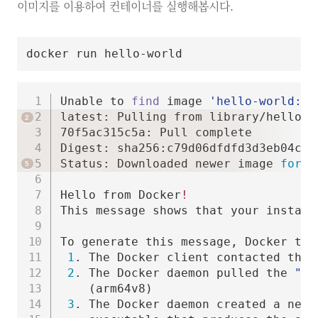
이미지를 이용하여 컨테이너를 실행해봅시다.
Unable to 
find
 image 
'hello-world:la
latest: Pulling from library/hello-wo
70f5ac315c5a: Pull complete

Digest: sha256:c79d06dfdfd3d3eb04caf
Status: Downloaded newer image 
for
 h
Hello from Docker
!
This message shows that your install
To generate this message, Docker too
1
. The Docker client contacted the D
2
. The Docker daemon pulled the 
"he
(
arm64v8
)
3
. The Docker daemon created a new 