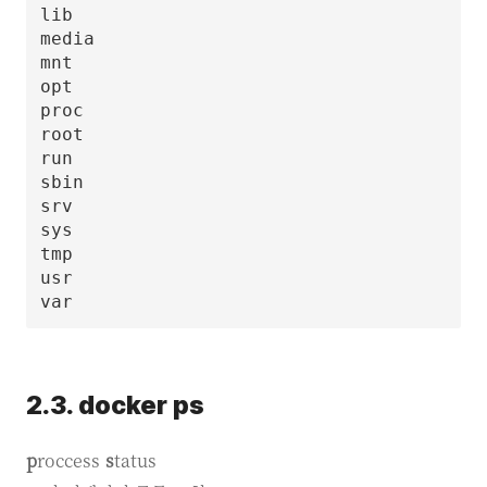
lib

media

mnt

opt

proc

root

run

sbin

srv

sys

tmp

usr

2.3. docker ps
p
roccess
s
tatus