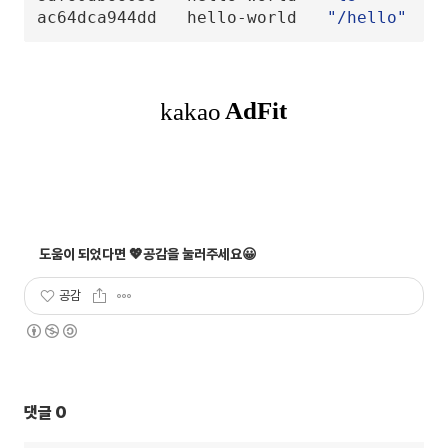
ac64dca944dd   hello-world   
"/hello"
공감
댓글
0