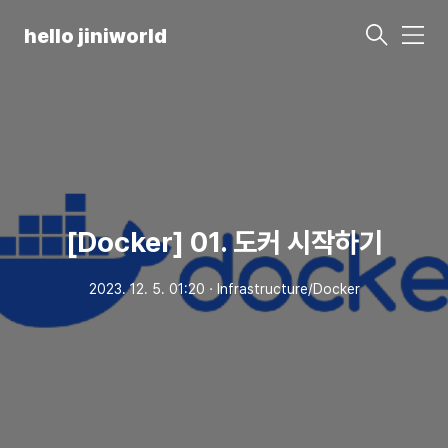
hello jiniworld
메
뉴
[Docker] 01. 도커 시작하기
2023. 12. 5. 01:20
ㆍ
Infrastructure/Docker