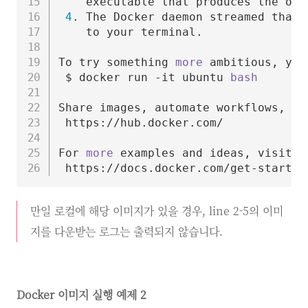
    executable that produces the out
4
. The Docker daemon streamed that 
    to your terminal.

To try something 
more
 ambitious, you
 $ docker run -it ubuntu 
bash
Share images, automate workflows, an
 https://hub.docker.com/

For 
more
 examples and ideas, visit:

만일 로컬에 해당 이미지가 있을 경우, line 2-5의 이미
지를 다운받는 로그는 출력되지 않습니다.
Docker 이미지 실행 예제 2