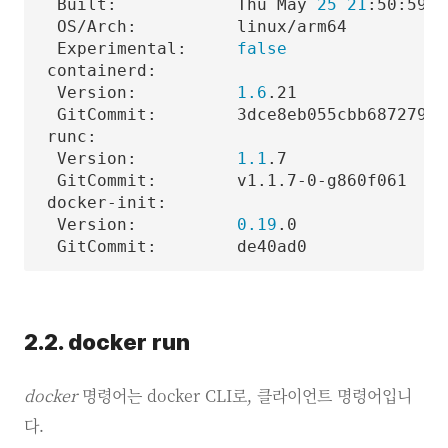
  Built:            Thu May 
25
21
:50:59 
2
  OS/Arch:          linux/arm64

  Experimental:     
false
 containerd:

  Version:          
1.6
.21

  GitCommit:        3dce8eb055cbb68727932
 runc:

  Version:          
1.1
.7

  GitCommit:        v1.1.7-0-g860f061

 docker-init:

  Version:          
0.19
.0

2.2. docker run
docker
명령어는 docker CLI로, 클라이언트 명령어입니
다.