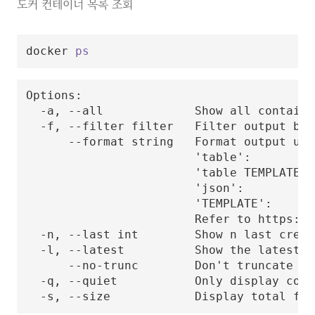
도커 컨테이너 목록 조회
docker 
ps
Options:

  -a, --all             Show all containe
  -f, --filter filter   Filter output bas
      --format string   Format output usi
                        'table':         
                        'table TEMPLATE':
                        'json':          
                        'TEMPLATE':      
                        Refer to https://
  -n, --last int        Show n last creat
  -l, --latest          Show the latest c
      --no-trunc        Don't truncate out
  -q, --quiet           Only display cont