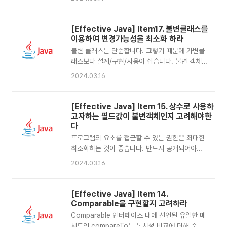
하라전통적으로 for문을 사용하는 아래와 같은 방
구현 클래스에서 예기치 못하는 오동작을 만날 수
식이 있습니다.for (IteratorElement> i =
있습니다. 상위 클래스에서 새로운 메서드를 추가
c.iterator(); i.hasNext(); ) { Element e =
했을 때, 기존에 특정 validation 조건을 만족해
[Effective Java] Item17. 불변클래스를
i.next(); ...}..
야만 값을 추가할 수 있는 구현 클래스가 있었다고
이용하여 변경가능성을 최소화 하라
할 때, 상위 클래스의 새로운 릴리즈 버전에서 추
불변 클래스는 단순합니다. 그렇기 때문에 가변클
가된 메서드가 validation 체크 없이 데이터를 넣
래스보다 설계/구현/사용이 쉽습니다. 불변 객체
을 수 있는 우려도 발생될 수 있습니다. 기존에 이
는 생성시점부터 사용을 마치는 시점까지 값을 그
2024.03.16
용하고 있던 커스텀 구현 클래스에서 그 메서드와
대로 유지하기 때문에, 예상치 못한 오류를 방지할
똑같은 시그니쳐를 가진 메서드를 보유하고 있을
수 있어서 안전합니다. ThreadSafe하고, 여러
경우 기존에 잘 되던 동작도 되지 않을 수 있고, 디
스레드가 동시에 사용하더라도 훼손되지 않으며,
[Effective Java] Item 15. 상수로 사용하
버깅도 까다롭습니다 1. 상속의 문제점 상속의 문
재활용이 편리합니다. 클래스를 불변으로 만들기
고자하는 필드값이 불변객체인지 고려해야한
제점에 대해 알아..
위해서는 아래의 규칙을 따라야 합니다. setter
다
를 제공하지 않는다 객체 내의 필드값을 수정할 수
프로그램의 요소를 접근할 수 있는 권한은 최대한
없도록 합니다. 클래스를 final 설정하여 클래스를
최소화하는 것이 좋습니다. 반드시 공개되어야하
확장할 수 없도록 합니다 하위 클래스를 통한 확장
는 요소들만 public으로 설정하는 것이, 유지보수
2024.03.16
중, 의도치 않게 객체 내의 필드값을 수정하는 상
면에서도 좋습니다. public 클래스 내의 가변 필
황이 발생할 수 있습니다. 모든 필드를 final로 선
드값들은 모두 private 으로 설정 하는 것을 권장
언합니다. ThreadSafe 하기 때문에 새로 생성된
하고 상수필드의 경우 필요에 따라 public으로 설
[Effective Java] Item 14.
인스턴스를 동..
정합니다 상수로 이용하고자하는 필드값에는
Comparable을 구현할지 고려하라
public static final 를 설정하는데, 이때 주의해
Comparable 인터페이스 내에 선언된 유일한 메
야할 점이, reference 타입 중 몇몇 타입은
서드인 compareTo는 동치성 비교에 더해 순서