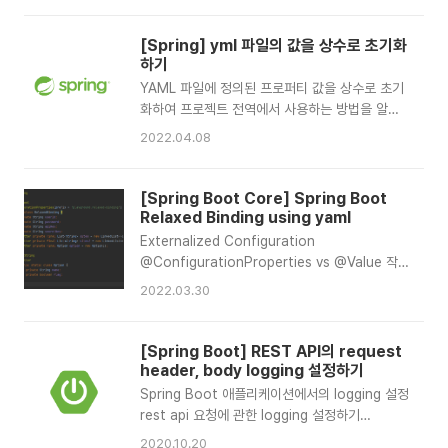
이션 재시작컨테이너 재시작 없이 java 클래스 리
로드자동 restartRestart vs
[Spring] yml 파일의 값을 상수로 초기화
Reloadcondition evalutaion에서 변경사항
하기
로깅리소스 제외restart 비활성화알려져있는 제
YAML 파일에 정의된 프로퍼티 값을 상수로 초기
한사항애플리케이션의 프로덕션 배포를 위한 패키
화하여 프로젝트 전역에서 사용하는 방법을 알아
징1. Developer Tools?devTools 는 개발의
봅시다. 먼저, 아래와같은 프로퍼티가 정의되어있
편의성을 위한 여러 기능들을 포함하고 있습니
2022.04.08
습니다. playground: relaxed-binding: api-
다.gradle 환경에서는 아래와 같은 의존성을 추가
key:
해주면 되고,dependencies {
vnhfM8vJjwzJEvGCqvNue9h8w77fhxPS
[Spring Boot Core] Spring Boot
developmentOnly("org.springf..
secret_key:
Relaxed Binding using yaml
qEX3PSHHgm2mvaHur3RG2VD2eYbKc75j
Externalized Configuration
상수로 읽어들일 필드값을 static으로 정의하고,
@ConfigurationProperties vs @Value 작
setter에 static 변수를 set하는 코드를 작성합
성 방법 @Value @ConfigurationProperties
2022.03.30
니다. 이때, @Value 설정은 setter 함수에 정의
Relaxed Binding
하면 됩니다. import
@ConfigurationProperties에 적용되는
org.springframework.beans.factory.annotation
Relaxed Binding @Value에 적용되는
[Spring Boot] REST API의 request
import
Relaxed Binding 테스트 결과 참고 1.
header, body logging 설정하기
org.springframework.stereotype.C..
Externalized Configuration Spring Boot는
Spring Boot 애플리케이션에서의 logging 설정
설정의 외부화를 통해 다양한 환경에 따라 설정을
rest api 요청에 관한 logging 설정하기
달리할 부분들을 별도로 관리할 수 있습니다. 설정
request header, body에 관한 logging 설정하
2020.10.20