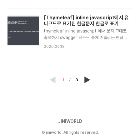
의 외부화(Externalized Configuration)는
기 Spring Boot 애플리케이션에서의 logging
properties 또는 YAML 파일, 환경변수,
설정 우리는 웹 애플리케이션에서 발생된 요청 정
Command-line 인자값 등을 통해 설정할 수 있
보를 로그파일로 남기기위해 logging 설정을 합
[Thymeleaf] inline javascript에서 유
습니다. ..
니다. Spring Boot 에서는 패키지 경로에 따른
니코드로 표기된 한글문자 한글로 표기
logging level을 프로퍼티 키 값으로 간단히 설정
thymeleaf inline javascript 에서 문자 그대로
할 수 있습니다. 관련된 예약된 프로퍼티 키는
출력하기 swagger 테스트 중에 거슬리는 현상을
logging.level 입니다. logging level : off,
발견했습니다. 바로, script 내의 msg가 한글이
2020.06.18
trace, debug, info, warn, error, fatal rest
아닌 유니코드로 표기되는 문제입니다. 과연.. 한
api 요청에 관한 logging 설정하기 REST API
글은 무조건 유니코드로 표기되는것인가 했더니,
request에..
title에는 한글이 표기되는것을 보니 그 문제는 아
닌것 같고. inline javascript에서 문자열 설정하
는 과정에서 유니코드로 설정하는 것으로 추측되
1
3
었습니다. 그럼, 실제 작성된 코드를 살펴보도록
합시다. window.onload = function(){ /* var
nextPage = [[@{__${nextPage}__}]], msg
= [[${msg}]]; if(nextPage) { alert(msg);
location.hre..
JINIWORLD
© jiniworld. All rights reserved.