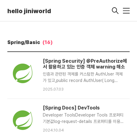
hello jiniworld
메
뉴
Spring/Basic
(16)
[Spring Security] @PreAuthorize에
서 활용하고 있는 인증 객체 warning 해소
인증과 관련된 객체를 커스텀한 AuthUser 객체
가 있고,public record AuthUser( Long
userId, String name, Long userGroupId,
2025.07.03
UserType userType) implements
Serializable { AuthUser(User user) { this(
user.getUserId(), user.getName(),
[Spring Docs] DevTools
user.getRoleGroup() == null ? null :
Developer ToolsDeveloper Tools 프로퍼티
user.getRoleGroup().getRoleGroupId(),
기본값log-request-details 프로퍼티를 이용한
user.getUserType() user.getUsername()); }
헤더 로깅Hot swapping정적 리소스 리로드컨
2024.10.04
public boolean ..
테이너 재시작 없이 템플릿 뷰 로드빠른 애플리케