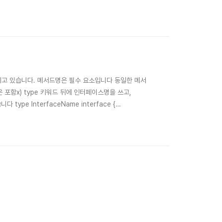
0 for _..
지고 있습니다. 메서드명은 필수 요소입니다 동일한 메서
은 포함x) type 키워드 뒤에 인터페이스명을 쓰고,
pe InterfaceName interface {
kage main import "fmt" type Member