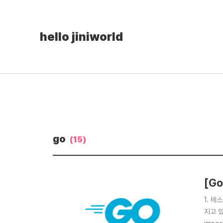
hello jiniworld
go
(15)
[G
1. 테
지고 있