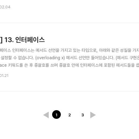
용하면 가변 인수를 처리할 수 있습니다. func sum(nums ...int) int { result := 
02.04
o] 13. 인터페이스
인터페이스 인터페이스는 메서드 선언을 가지고 있는 타입으로, 아래와 같은 성질을 가
설정할 수 없습니다. (overloading x) 메서드 선언만 들어있습니다. (메서드 구현
rface 키워드를 쓴 후 중괄호를 쓰며 중괄호 안에 인터페이스에 포함된 메서드들을 씁니다 ty
duce() calculate(a, b int) int } 아래는 인터페이스를 사용한 예제코드입니다. pac
01.21
ace { Introduce() string } type VipMember..
1
2
3