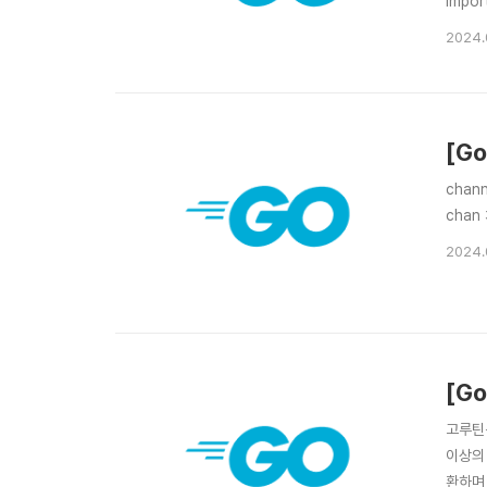
impo
간단한 예
2024.
result
[Go
chan
chan
2024.
[Go
고루틴은
이상의
환하며 