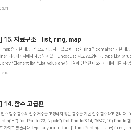
인 스레드를 기록하는 과정을 거치고, 복원하는 일을 거치는데 이러한 부분에 의해 컨
03.11
해 스레드 수가 너무 많을시(CPU코어수의 2배이상으로 스레드를 설정), 컨텍스트 스
] 15. 자료구조 - list, ring, map
 map은 기본 내장타입으로 제공하고 있으며, list와 ring은 container 기본 내
iner 내장패키지에서 제공하고 있는 LinkedList 자료구조입니다. type List struct { r
xt, prev *Element list *List Value any } 배열이 연속된 메모리에 
는 차이점이 있습니다. 배열은 연속된 메모리 공간에 데이터를 저장하기 때문에 인
02.05
 이용하는 것이 더 효율적이고 데이터의 삽입과 삭제..
] 14. 함수 고급편
변 인수 함수 함수의 인수 개수를 고정하지 않는 함수를 가변 인수 함수라고 합니다. fm
rintln("Hi") fmt.Println(23, "apple") fmt.Println(3.14, "ABC", 10) P
가지고 있습니다. type any = interface{} func Println(a ...any) (n int, err err