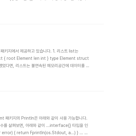
텍스트 스위칭 비용 이 발생되게 됩니다. CPU코어 수
위칭 비용에 의한 성능저하가 발생될..
장 패키지에서 제공하고 있습니다. 1. 리스트 list는
oot Element len int } type Element struct
데이터를 저장했었다면, 리스트는 불연속된 메모리공간에 데이터를 저
덱스를 이용한 데이터 접근이 빈번하다면 배열 또는 슬라
t 패키지의 Println은 아래와 같이 사용 가능합니다.
rintln 함수를 살펴보면, 아래와 같이 ...interface{} 타입을 인
or) { return Fprintln(os.Stdout, a...) } ... 키