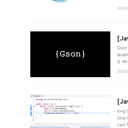
수 없는
2022.
[Ja
Gson
disab
및 에러
Json
2022.
전부터 
[J
long t
long 
cast 1