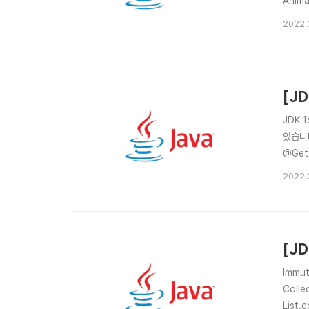
Anima
case 
2022.
[JD
JDK 
있습니다
@Gett
Circle
2022.
[JD
Immut
Colle
List.