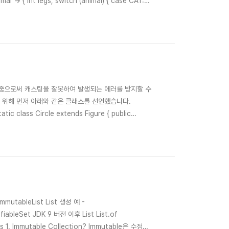
l -> { int legs; switch (animal) { case CAT:
 = 2; bre..
설정해줌으로써 캐스팅을 잘못하여 발생되는 에러를 방지할 수
스트를 하기 위해 먼저 아래와 같은 클래스를 선언했습니다.
tic class Circle extends Figure { public
vate final int line; publi..
immutableList List 생성 예 -
ifiableSet JDK 9 버전 이후 List List.of
s 1. Immutable Collection? Immutable은 수정할