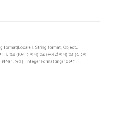
ng format(Locale l, String format, Object...
니다. %d (10진수 형식) %s (문자열 형식) %f (실수형
 1. %d (= Integer Formatting) 10진수
"%d_", i));..