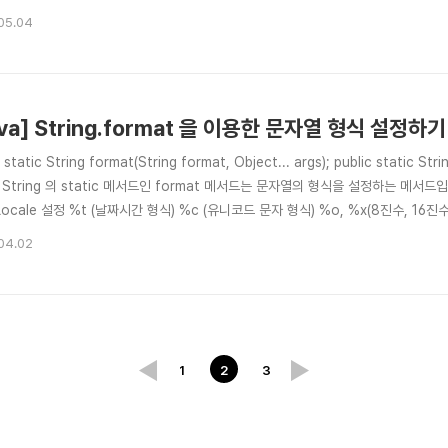
 intValue() 를 이용하여 int타입으..
05.04
ava] String.format 을 이용한 문자열 형식 설정하기
 static String format(String format, Object... args); public static Stri
); String 의 static 메서드인 format 메서드는 문자열의 형식을 설정하는 메서드입
Locale 설정 %t (날짜시간 형식) %c (유니코드 문자 형식) %o, %x(8진수, 16진수 형식)
er의 형식을 설정할 때 이용합니다. int i = 23; System.out.println(String.format(
04.02
1
2
3