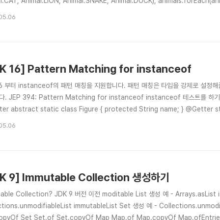
l.CAT, Animal.LION, Animal.SNAKE, Animal.DUCK); animals.forEach(anima
LION: legs = 4; break; case DUCK: System.out.println("오리는 꽥꽥"); legs
05.06
K 16] Pattern Matching for instanceof
16 부터 instanceof의 패턴 매칭을 지원합니다. 패턴 매칭은 타입을 강제로 
. JEP 394: Pattern Matching for instanceof instanceof 테
er abstract static class Figure { protected String name; } @Getter sta
() { this.name = "원"; } } @Getter static class Square extends Figure { pri
05.06
K 9] Immutable Collection 생성하기
able Collection? JDK 9 버전 이전 moditable List 생성 예 - Arrays.asList 
ctions.unmodifiableList immutableList Set 생성 예 - Collections.unmod
copyOf Set Set.of Set.copyOf Map Map.of Map.copyOf Map.ofEntrie