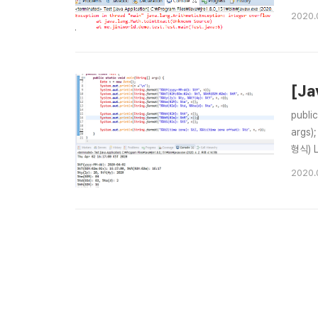
Long의
2020.
[J
public
args
형식) 
integ
2020.