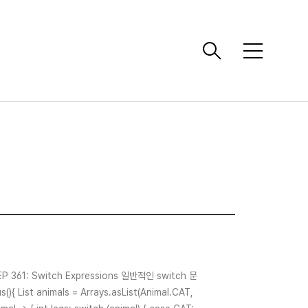
메
뉴
1: Switch Expressions 일반적인 switch 문
st animals = Arrays.asList(Animal.CAT,