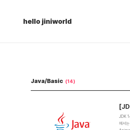
hello jiniworld
Java/Basic
(14)
[JD
JDK 
에서는 아